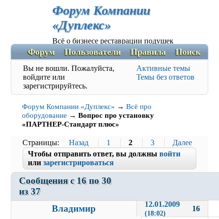
Форум Компании
«Дуплекс»
Всё о бизнесе реставрации подушек
Форум
Пользователи
Правила
Поиск
Р
Вы не вошли.
Пожалуйста,
Активные темы
войдите или
Темы без ответов
зарегистрируйтесь.
Форум Компании «Дуплекс»
→
Всё про
оборудование
→
Вопрос про установку
«ПАРТНЕР-Стандарт плюс»
Страницы
Назад
1
2
3
Далее
Чтобы отправить ответ, вы должны
войти
или
зарегистрироваться
Сообщения с 16 по 30 
из 37
12.01.2009 
Владимир
16
(18:02)