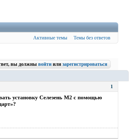
Активные темы
Темы без ответов
твет, вы должны
войти
или
зарегистрироваться
1
овать установку Селезень М2 с помощью
дарт»?