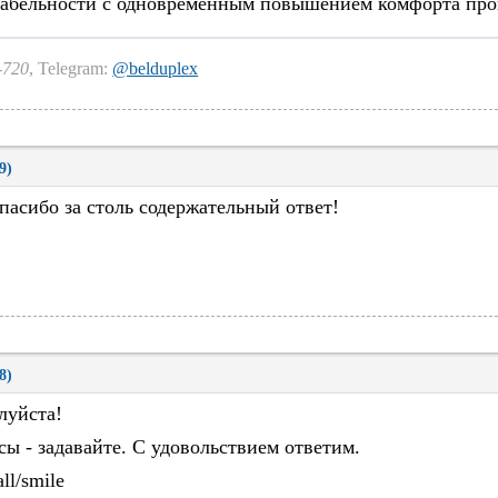
абельности с одновременным повышением комфорта проц
-720
, Telegram:
@belduplex
9)
пасибо за столь содержательный ответ!
8)
луйста!
сы - задавайте. С удовольствием ответим.