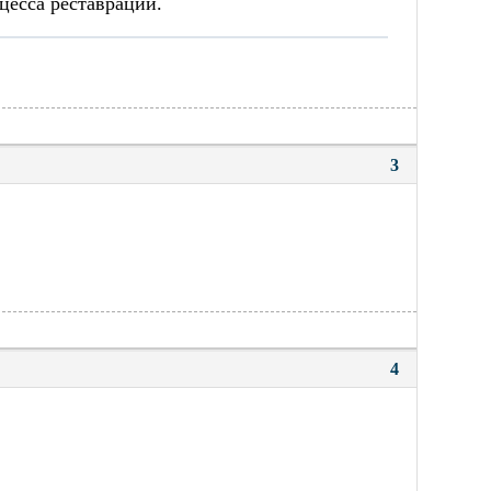
есса реставрации.
3
4