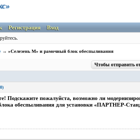
кс»
к
Регистрация
Вход
руйтесь.
е
→
»Селезень М» и рамочный блок обеспыливания
Чтобы отправить о
0)
те! Подскажите пожалуйста, возможно ли модернизир
блока обеспыливания для установки «ПАРТНЕР-Стан