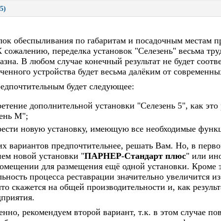
5)
ок обеспыливания по габаритам и посадочным местам п
К сожалению, переделка установок "Селезень" весьма тру
азна. В любом случае конечный результат не будет соот
ченного устройства будет весьма далёким от современны
едпочтительным будет следующее:
етение дополнительной установки "Селезень 5", как это
ень М";
рести новую установку, имеющую все необходимые функ
их вариантов предпочтительнее, решать Вам. Но, в перво
ем новой установки "
ПАРНЕР-Стандарт плюс
" или ин
омещении для размещения ещё одной установки. Кроме э
ьность процесса реставрации значительно увеличится из
что скажется на общей производительности и, как резуль
приятия.
енно, рекомендуем второй вариант, т.к. в этом случае п