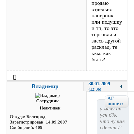
продаю
отдельно
наперник
или подушку
и тп, то это
торговля и
здесь другой
расклад, те
ккм. как
быть?
30.01.2009 
Владимир
4
(12:36)
АГ
Сотрудник
пишет:
у меня ип
Неактивен
усн 6%.
Откуда:
Белгород
что лучше
Зарегистрирован:
14.09.2007
сделать?
Сообщений:
409