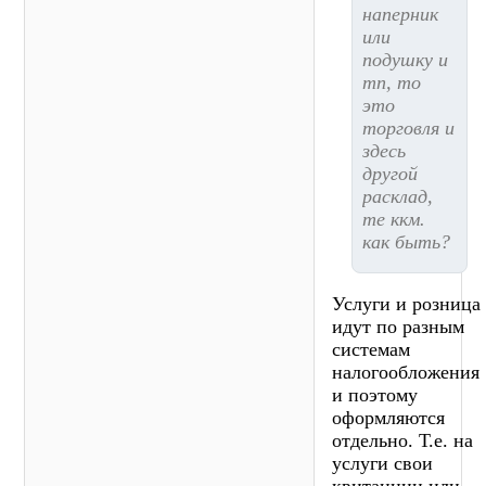
наперник
или
подушку и
тп, то
это
торговля и
здесь
другой
расклад,
те ккм.
как быть?
Услуги и розница
идут по разным
системам
налогообложения
и поэтому
оформляются
отдельно. Т.е. на
услуги свои
квитанции или