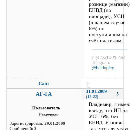
рознице (магазин)
ЕНВД (по
площади), УСН
(в вашем случае
6%) по
поступившим на
счёт платежам.
т.
(4722) 500-720
,
Telegram:
@belduplex
Сайт
31.01.2009 
АГ-ГА
5
(12:22)
Владимир, я име
Пользователь
ввиду, что ИП на
Неактивен
УСН 6%, без
ЕНВД. Я понял
Зарегистрирован:
29.01.2009
так, что для услуг
Сообщений:
2