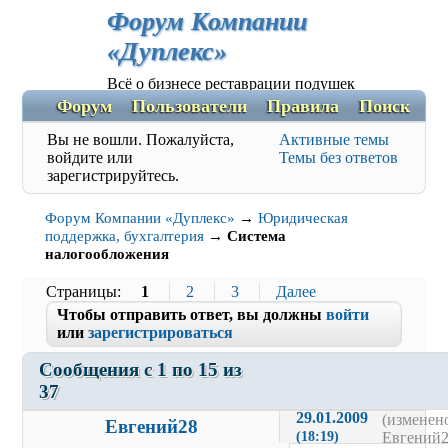
Форум Компании
«Дуплекс»
Всё о бизнесе реставрации подушек
Форум
Пользователи
Правила
Поиск
Р
Вы не вошли.
Пожалуйста,
Активные темы
войдите или
Темы без ответов
зарегистрируйтесь.
Форум Компании «Дуплекс»
→
Юридическая
поддержка, бухгалтерия
→
Система
налогообложения
Страницы
1
2
3
Далее
Чтобы отправить ответ, вы должны
войти
или
зарегистрироваться
Сообщения с 1 по 15 из 
37
29.01.2009 
(изменено
Евгений28
(18:19)
Евгений2