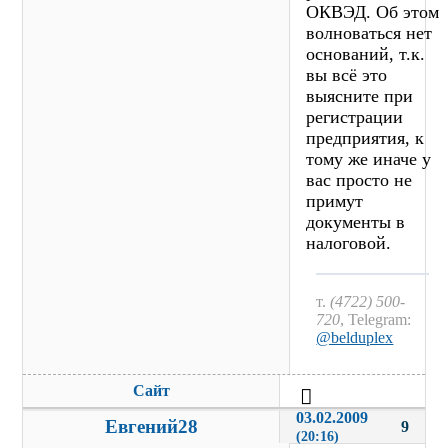
ОКВЭД. Об этом
волноваться нет
оснований, т.к.
вы всё это
выясните при
регистрации
предприятия, к
тому же иначе у
вас просто не
примут
документы в
налоговой.
т.
(4722) 500-
720
, Telegram:
@belduplex
Сайт
03.02.2009 
Евгений28
9
(20:16)