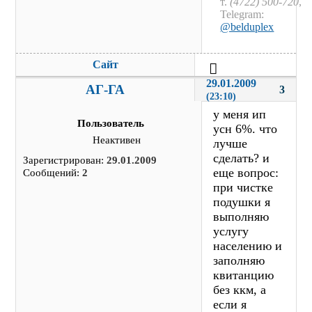
т.
(4722) 500-720
,
Telegram:
@belduplex
Сайт
29.01.2009 
АГ-ГА
3
(23:10)
у меня ип
Пользователь
усн 6%. что
Неактивен
лучше
сделать? и
Зарегистрирован:
29.01.2009
еще вопрос:
Сообщений:
2
при чистке
подушки я
выполняю
услугу
населению и
заполняю
квитанцию
без ккм, а
если я