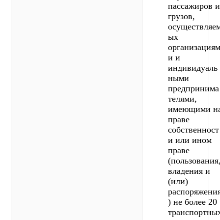
пассажиров и
грузов,
осуществляе
ых
организация
и и
индивидуаль
ными
предпринима
телями,
имеющими н
праве
собственност
и или ином
праве
(пользования
владения и
(или)
распоряжени
) не более 20
транспортны