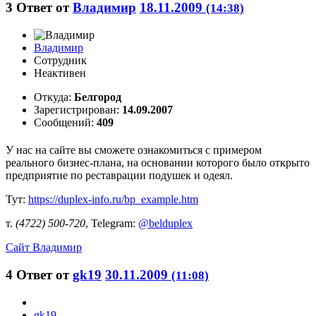
3
Ответ от
Владимир
18.11.2009
(14:38)
Владимир
Сотрудник
Неактивен
Откуда:
Белгород
Зарегистрирован:
14.09.2007
Сообщений:
409
У нас на сайте вы сможете ознакомиться с примером
реального бизнес-плана, на основании которого было открыто
предприятие по реставрации подушек и одеял.
Тут:
https://duplex-info.ru/bp_example.htm
т.
(4722) 500-720
, Telegram:
@belduplex
Сайт
Владимир
4
Ответ от
gk19
30.11.2009
(11:08)
gk19