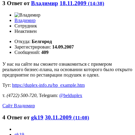
3
Ответ от
Владимир
18.11.2009
(14:38)
Владимир
Сотрудник
Неактивен
Откуда:
Белгород
Зарегистрирован:
14.09.2007
Сообщений:
409
У нас на сайте вы сможете ознакомиться с примером
реального бизнес-плана, на основании которого было открыто
предприятие по реставрации подушек и одеял.
Тут:
https://duplex-info.ru/bp_example.htm
т.
(4722) 500-720
, Telegram:
@belduplex
Сайт
Владимир
4
Ответ от
gk19
30.11.2009
(11:08)
gk19