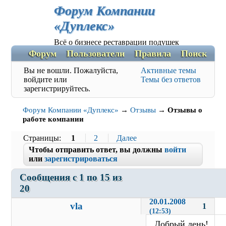
Форум Компании
«Дуплекс»
Всё о бизнесе реставрации подушек
Форум
Пользователи
Правила
Поиск
Р
Вы не вошли.
Пожалуйста,
Активные темы
войдите или
Темы без ответов
зарегистрируйтесь.
Форум Компании «Дуплекс»
→
Отзывы
→
Отзывы о
работе компании
Страницы
1
2
Далее
Чтобы отправить ответ, вы должны
войти
или
зарегистрироваться
Сообщения с 1 по 15 из 
20
20.01.2008 
vla
1
(12:53)
Добрый день!