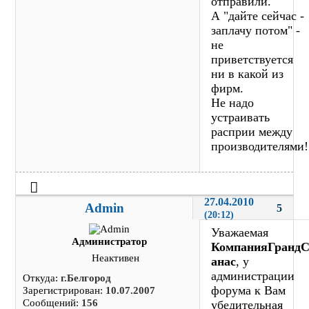
отправили.
А "дайте сейчас -
заплачу потом" -
не
приветствуется
ни в какой из
фирм.
Не надо
устраивать
расприи между
производителями!
27.04.2010 
Admin
5
(20:12)
Уважаемая
Администратор
КомпанияГранд
Неактивен
анас
, у
администрации
Откуда:
г.Белгород
форума к Вам
Зарегистрирован:
10.07.2007
Сообщений:
156
убедительная