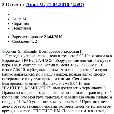
3
Ответ от
Анна М.
21.04.2010
(14:57)
Анна М.
Соратник
Неактивен
Зарегистрирован:
21.04.2010
Сообщений:
2
Всем доброго здоровья !!!
Я сегодня успокоилась... дело в том, что 6.03.10г. я заказала в
Воронеже ГРАНД САНАСУ оборудование для чистки пуха и
пера. Но, к сожаленью кормили меня ЗАВТРАКАМИ. В
итоге 7.04 10 я убедилась в том - что меня просто обманули
(мягко выражаясь), но я нашла выход, правда жалко своего
потерянного в пустую времени с ними. Связалась с
Белгородом, компания Дуплекс, и уже 9.04.10 мой
"ПАРТНЁР_КОМПАКТ Е" был доставлен к терминалу!!!
Правда до вчерашнего дня, пока не позвонили с транспортной
компании, что мой груз приехал, я нервничала очень сильно, а
сегодня 21.04.10 уже стоит у меня, она моя!!! Приятно иметь
дело с ответственными людьми, которые ценят не только своё
время, но и твоё. СПОСИБО ИМ. Побольше им клиентов, и