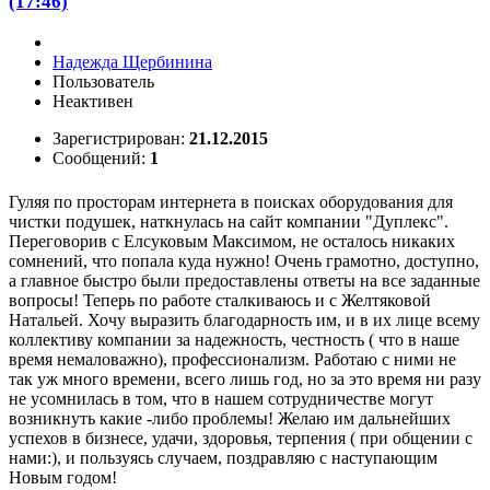
(17:46)
Надежда Щербинина
Пользователь
Неактивен
Зарегистрирован:
21.12.2015
Сообщений:
1
Гуляя по просторам интернета в поисках оборудования для
чистки подушек, наткнулась на сайт компании "Дуплекс".
Переговорив с Елсуковым Максимом, не осталось никаких
сомнений, что попала куда нужно! Очень грамотно, доступно,
а главное быстро были предоставлены ответы на все заданные
вопросы! Теперь по работе сталкиваюсь и с Желтяковой
Натальей. Хочу выразить благодарность им, и в их лице всему
коллективу компании за надежность, честность ( что в наше
время немаловажно), профессионализм. Работаю с ними не
так уж много времени, всего лишь год, но за это время ни разу
не усомнилась в том, что в нашем сотрудничестве могут
возникнуть какие -либо проблемы! Желаю им дальнейших
успехов в бизнесе, удачи, здоровья, терпения ( при общении с
нами:), и пользуясь случаем, поздравляю с наступающим
Новым годом!