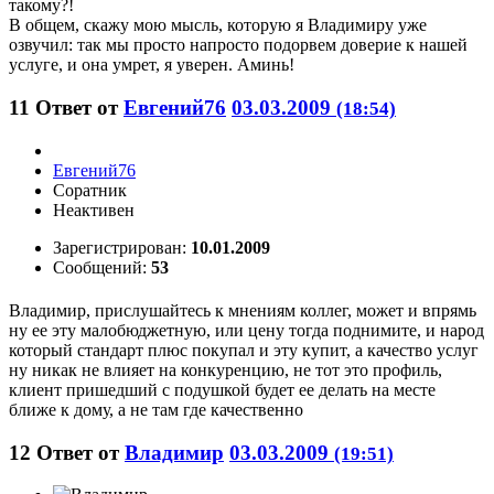
такому?!
В общем, скажу мою мысль, которую я Владимиру уже
озвучил: так мы просто напросто подорвем доверие к нашей
услуге, и она умрет, я уверен. Аминь!
11
Ответ от
Евгений76
03.03.2009
(18:54)
Евгений76
Соратник
Неактивен
Зарегистрирован:
10.01.2009
Сообщений:
53
Владимир, прислушайтесь к мнениям коллег, может и впрямь
ну ее эту малобюджетную, или цену тогда поднимите, и народ
который стандарт плюс покупал и эту купит, а качество услуг
ну никак не влияет на конкуренцию, не тот это профиль,
клиент пришедший с подушкой будет ее делать на месте
ближе к дому, а не там где качественно
12
Ответ от
Владимир
03.03.2009
(19:51)