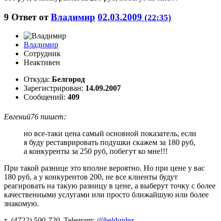
9
Ответ от
Владимир
02.03.2009
(22:35)
Владимир
Сотрудник
Неактивен
Откуда:
Белгород
Зарегистрирован:
14.09.2007
Сообщений:
409
Евгений76 пишет:
но все-таки цена самый основной показатель, если
я буду реставрировать подушки скажем за 180 руб,
а конкуренты за 250 руб, побегут ко мне!!!
При такой разнице это вполне вероятно. Но при цене у вас
180 руб, а у конкурентов 200, не все клиенты будут
реагировать на такую разницу в цене, а выберут точку с более
качественными услугами или просто ближайшую или более
знакомую.
т.
(4722) 500-720
, Telegram:
@belduplex