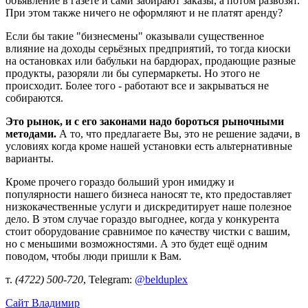
объявление в газете и сами забирают заказы, а потом развозят.
При этом также ничего не оформляют и не платят аренду?
Если бы такие "бизнесмены" оказывали существенное
влияние на доходы серьёзных предприятий, то тогда киоски
на остановках или бабульки на бардюрах, продающие разные
продукты, разоряли ли бы супермаркеты. Но этого не
происходит. Более того - работают все и закрываться не
собираются.
Это рынок, и с его законами надо бороться рыночными
методами.
А то, что предлагаете Вы, это не решение задачи, в
условиях когда кроме нашей установки есть альтернативные
варианты.
Кроме прочего гораздо больший урон имиджу и
популярности нашего бизнеса наносят те, кто предоставляет
низкокачественные услуги и дискредитирует наше полезное
дело. В этом случае гораздо выгоднее, когда у конкурента
стоит оборудование сравнимое по качеству чистки с вашим,
но с меньшими возможностями. А это будет ещё одним
поводом, чтобы люди пришли к Вам.
т.
(4722) 500-720
, Telegram:
@belduplex
Сайт
Владимир