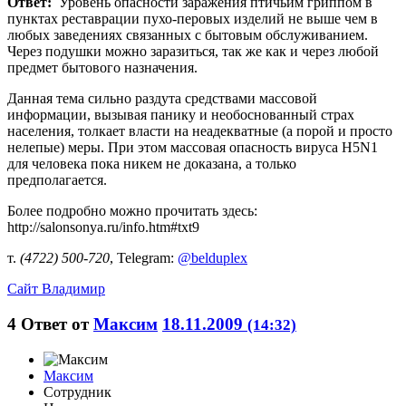
Ответ:
Уровень опасности заражения птичьим гриппом в
пунктах реставрации пухо-перовых изделий не выше чем в
любых заведениях связанных с бытовым обслуживанием.
Через подушки можно заразиться, так же как и через любой
предмет бытового назначения.
Данная тема сильно раздута средствами массовой
информации, вызывая панику и необоснованный страх
населения, толкает власти на неадекватные (а порой и просто
нелепые) меры. При этом массовая опасность вируса H5N1
для человека пока никем не доказана, а только
предполагается.
Более подробно можно прочитать здесь:
http://salonsonya.ru/info.htm#txt9
т.
(4722) 500-720
, Telegram:
@belduplex
Сайт
Владимир
4
Ответ от
Максим
18.11.2009
(14:32)
Максим
Сотрудник