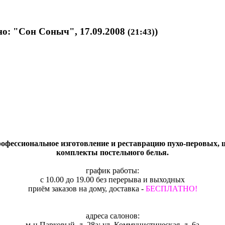
но: "Сон Соныч", 17.09.2008
)
(21:43)
фессиональное изготовление и реставрацию пухо-перовых, ш
комплекты постельного белья.
график работы:
с 10.00 до 19.00 без перерыва и выходных
приём заказов на дому, доставка -
БЕСПЛАТНО!
адреса салонов:
м-н Парковый, д. 28а; ул. Коммунистическая, д. 6а