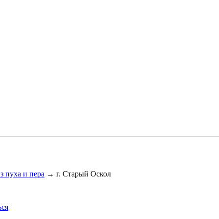
з пуха и пера
→
г. Старый Оскол
ься