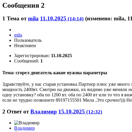
Сообщения 2
1
Тема от
mila
11.10.2025
(изменено: mila, 1
(14:14)
mila
Пользователь
Неактивен
Зарегистрирован:
11.10.2025
Сообщений:
1
Тема: сгорел двигатель какие нужны параметры
Здравствуйте, у нас старая установка Партнер плюс уже много 
мощность 2400вт. Смотрю на движки, их видимо уже меняли не 
одну установку? оба по 1200 вт. оба по 2400 вт или то что я 
если не трудно позвоните 89197155501 Мила .Это срочно!))) Не
2
Ответ от
Владимир
15.10.2025
(12:32)
Владимир