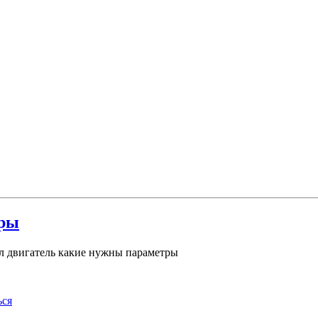
тры
л двигатель какие нужны параметры
ься