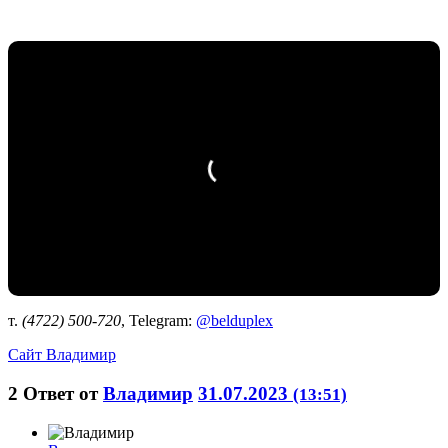
т.
(4722) 500-720
, Telegram:
@belduplex
Сайт
Владимир
2
Ответ от
Владимир
31.07.2023
(13:51)