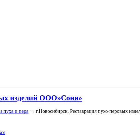
овых изделий ООО»Соня»
з пуха и пера
→
г.Новосибирск, Реставрация пухо-перовых из
ься