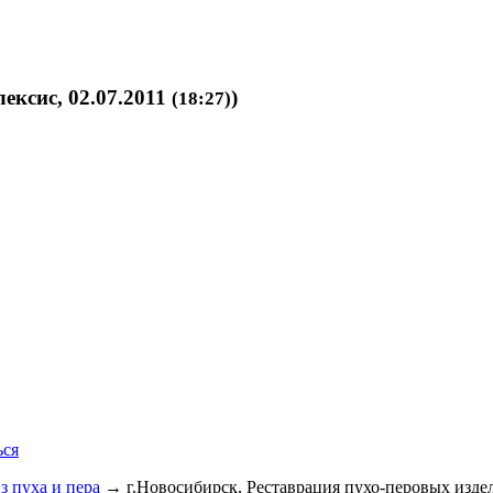
лексис, 02.07.2011
)
(18:27)
ься
з пуха и пера
→
г.Новосибирск, Реставрация пухо-перовых из