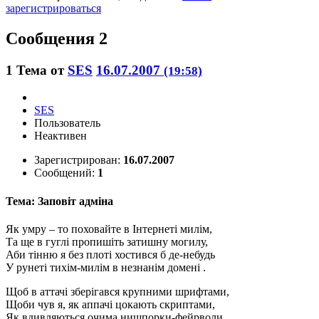
зарегистрироваться
Сообщения 2
1
Тема от
SES
16.07.2007
(19:58)
SES
Пользователь
Неактивен
Зарегистрирован:
16.07.2007
Сообщений:
1
Тема: Заповіт адміна
Як умру – то поховайте в Інтернеті милім,
Та ще в гуглі пропишіть затишну могилу,
Аби тінню я без плоті хостився б де-небудь
У рунеті тихім-милім в незнанім домені .
Щоб в аттачі зберігався крупними шрифтами,
Щоби чув я, як аппачі цокають скриптами,
Як вдивляються очима нишпорки-фейрволи,