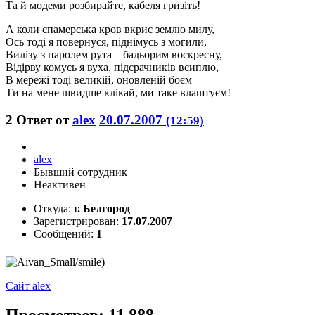
Та й модеми розбирайте, кабеля гризіть!
А коли спамерська кров вкриє землю милу,
Ось тоді я повернуся, піднімусь з могили,
Вилізу з паролем рута – бадьорим воскресну,
Відірву комусь я вуха, підсрачників всиплю,
В мережі тоді великій, оновленій боєм
Ти на мене швидше клікай, ми таке влаштуєм!
2
Ответ от
alex
20.07.2007
(12:59)
alex
Бывший сотрудник
Неактивен
Откуда:
г. Белгород
Зарегистрирован:
17.07.2007
Сообщений:
1
)
Сайт
alex