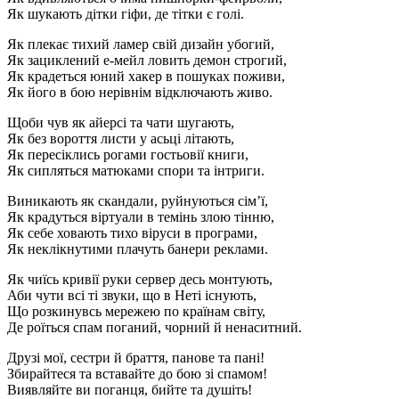
Як шукають дітки гіфи, де тітки є голі.
Як плекає тихий ламер свій дизайн убогий,
Як зациклений е-мейл ловить демон строгий,
Як крадеться юний хакер в пошуках поживи,
Як його в бою нерівнім відключають живо.
Щоби чув як айерсі та чати шугають,
Як без вороття листи у асьці літають,
Як пересіклись рогами гостьовії книги,
Як сипляться матюками спори та інтриги.
Виникають як скандали, руйнуються сім’ї,
Як крадуться віртуали в темінь злою тінню,
Як себе ховають тихо віруси в програми,
Як неклікнутими плачуть банери реклами.
Як чиїсь кривії руки сервер десь монтують,
Аби чути всі ті звуки, що в Неті існують,
Що розкинувсь мережею по країнам світу,
Де роїться спам поганий, чорний й ненаситний.
Друзі мої, сестри й браття, панове та пані!
Збирайтеся та вставайте до бою зі спамом!
Виявляйте ви поганця, бийте та душіть!